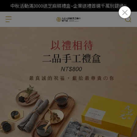
中秋活動滿3000送芝麻糕禮盒~企業送禮首選千萬別錯過!!